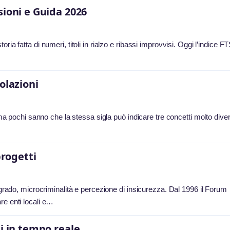
sioni e Guida 2026
ia fatta di numeri, titoli in rialzo e ribassi improvvisi. Oggi l’indice F
olazioni
 ma pochi sanno che la stessa sigla può indicare tre concetti molto divers
…
progetti
degrado, microcriminalità e percezione di insicurezza. Dal 1996 il Forum
re enti locali e…
i in tempo reale