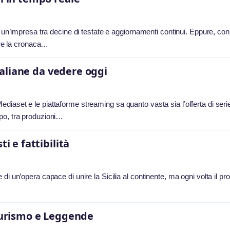
e un’impresa tra decine di testate e aggiornamenti continui. Eppure, con
uire la cronaca…
italiane da vedere oggi
diaset e le piattaforme streaming sa quanto vasta sia l’offerta di ser
po, tra produzioni…
i e fattibilità
i un’opera capace di unire la Sicilia al continente, ma ogni volta il pr
 Turismo e Leggende