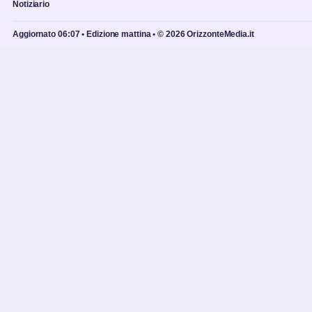
Notiziario
Aggiornato 06:07 • Edizione mattina • © 2026 OrizzonteMedia.it