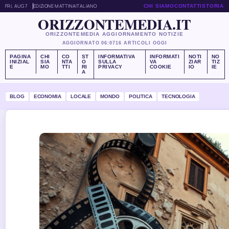
FRI, AUG 7
EDIZIONE MATTINA
ITALIANO
CHI SIAMO
CONTATTI
STORIA
ORIZZONTEMEDIA.IT
ORIZZONTEMEDIA AGGIORNAMENTO NOTIZIE
AGGIORNATO 06:07
16 ARTICOLI OGGI
PAGINA
CHI
CO
ST
INFORMATIVA
INFORMATI
NOTI
NO
INIZIAL
SIA
NTA
O
SULLA
VA
ZIAR
TIZ
E
MO
TTI
RI
PRIVACY
COOKIE
IO
IE
A
BLOG
ECONOMIA
LOCALE
MONDO
POLITICA
TECNOLOGIA