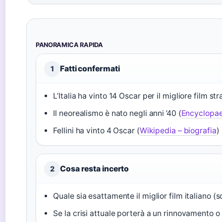
PANORAMICA RAPIDA
Fatti confermati
1
L’Italia ha vinto 14 Oscar per il migliore film str
Il neorealismo è nato negli anni ’40 (
Encyclopaed
Fellini ha vinto 4 Oscar (
Wikipedia – biografia
)
Cosa resta incerto
2
Quale sia esattamente il miglior film italiano (s
Se la crisi attuale porterà a un rinnovamento o 