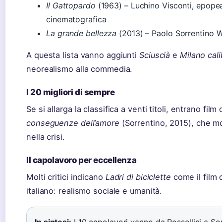
Il Gattopardo
(1963) – Luchino Visconti, epopea 
cinematografica
La grande bellezza
(2013) – Paolo Sorrentino W
A questa lista vanno aggiunti
Sciuscià
e
Milano cali
neorealismo alla commedia.
I 20 migliori di sempre
Se si allarga la classifica a venti titoli, entrano fil
conseguenze dell’amore
(Sorrentino, 2015), che m
nella crisi.
Il capolavoro per eccellenza
Molti critici indicano
Ladri di biciclette
come il film 
italiano: realismo sociale e umanità.