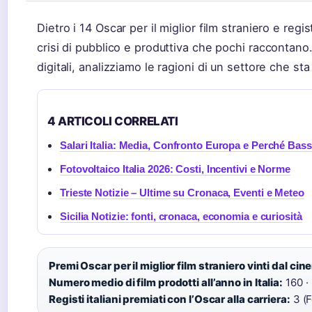
Dietro i 14 Oscar per il miglior film straniero e regis
crisi di pubblico e produttiva che pochi raccontano.
digitali, analizziamo le ragioni di un settore che sta
4 ARTICOLI CORRELATI
Salari Italia: Media, Confronto Europa e Perché Bass
Fotovoltaico Italia 2026: Costi, Incentivi e Norme
Trieste Notizie – Ultime su Cronaca, Eventi e Meteo
Sicilia Notizie: fonti, cronaca, economia e curiosità
Premi Oscar per il miglior film straniero vinti dal cin
Numero medio di film prodotti all’anno in Italia:
160 ·
Registi italiani premiati con l’Oscar alla carriera:
3 (F