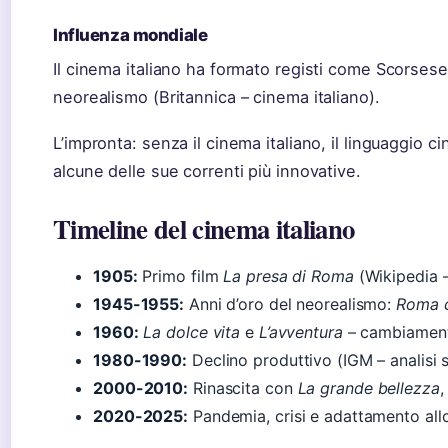
Influenza mondiale
Il cinema italiano ha formato registi come Scorsese
neorealismo (Britannica – cinema italiano).
L’impronta: senza il cinema italiano, il linguaggio 
alcune delle sue correnti più innovative.
Timeline del cinema italiano
1905:
Primo film
La presa di Roma
(Wikipedia –
1945-1955:
Anni d’oro del neorealismo:
Roma c
1960:
La dolce vita
e
L’avventura
– cambiament
1980-1990:
Declino produttivo (IGM – analisi s
2000-2010:
Rinascita con
La grande bellezza
2020-2025:
Pandemia, crisi e adattamento all