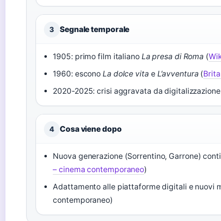
Segnale temporale
3
1905: primo film italiano
La presa di Roma
(
Wik
1960: escono
La dolce vita
e
L’avventura
(
Brit
2020-2025: crisi aggravata da digitalizzazion
Cosa viene dopo
4
Nuova generazione (Sorrentino, Garrone) contin
– cinema contemporaneo
)
Adattamento alle piattaforme digitali e nuovi 
contemporaneo)