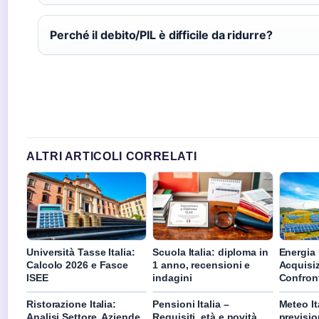
Perché il debito/PIL è difficile da ridurre?
ALTRI ARTICOLI CORRELATI
Università Tasse Italia:
Scuola Italia: diploma in
Energia I
Calcolo 2026 e Fasce
1 anno, recensioni e
Acquisi
ISEE
indagini
Confron
Ristorazione Italia:
Pensioni Italia –
Meteo It
Analisi Settore, Aziende
Requisiti, età e novità
previsio