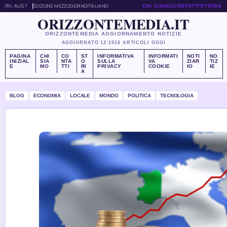
FRI, AUG 7
EDIZIONE MEZZOGIORNO
ITALIANO
CHI SIAMO
CONTATTI
STORIA
ORIZZONTEMEDIA.IT
ORIZZONTEMEDIA AGGIORNAMENTO NOTIZIE
AGGIORNATO 12:19
16 ARTICOLI OGGI
PAGINA
CHI
CO
ST
INFORMATIVA
INFORMATI
NOTI
NO
INIZIAL
SIA
NTA
O
SULLA
VA
ZIAR
TIZ
E
MO
TTI
RI
PRIVACY
COOKIE
IO
IE
A
BLOG
ECONOMIA
LOCALE
MONDO
POLITICA
TECNOLOGIA