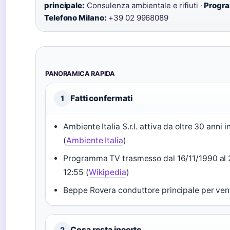
principale:
Consulenza ambientale e rifiuti ·
Progr
Telefono Milano:
+39 02 9968089
PANORAMICA RAPIDA
Fatti confermati
1
Ambiente Italia S.r.l. attiva da oltre 30 anni
(
Ambiente Italia
)
Programma TV trasmesso dal 16/11/1990 al 
12:55 (
Wikipedia
)
Beppe Rovera conduttore principale per vent
Cosa resta incerto
2