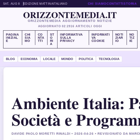
CHI SIAMO
CONTATTI
STORIA
SAT, AUG 8
EDIZIONE MATTINA
ITALIANO
ORIZZONTEMEDIA.IT
ORIZZONTEMEDIA AGGIORNAMENTO NOTIZIE
AGGIORNATO 02:29
16 ARTICOLI OGGI
PAGINA
CHI
CO
ST
INFORMATIVA
INFORMATI
NOTI
NO
INIZIAL
SIA
NTA
O
SULLA
VA
ZIAR
TIZ
E
MO
TTI
RI
PRIVACY
COOKIE
IO
IE
A
BLOG
ECONOMIA
LOCALE
MONDO
POLITICA
TECNOLOGIA
Ambiente Italia: 
Società e Progra
DAVIDE PAOLO MORETTI RINALDI • 2026-04-26 • REVISIONATO DA MARC