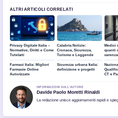
ALTRI ARTICOLI CORRELATI
Privacy Digitale Italia –
Calabria Notizie:
Medici d
Normative, Diritti e Come
Cronaca, Sicurezza,
quanti 
Tutelarti
Turismo e Leggende
carenza
Farmaci Italia: Migliori
Sicurezza urbana Italia:
Naziona
Farmacie Online
definizione e progetti
Qualifi
Autorizzate
CT e Par
INFORMAZIONI SULL'AUTORE
Davide Paolo Moretti Rinaldi
La redazione unisce aggiornamenti rapidi e spieg