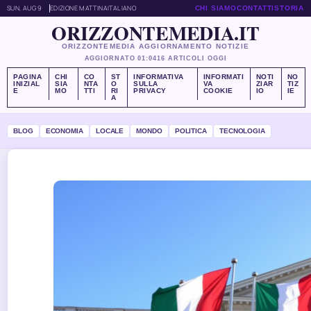
SUN, AUG 9
EDIZIONE MATTINA
ITALIANO
CHI SIAMO
CONTATTI
STORIA
ORIZZONTEMEDIA.IT
ORIZZONTEMEDIA AGGIORNAMENTO NOTIZIE
AGGIORNATO 01:04
16 ARTICOLI OGGI
PAGINA
CHI
CO
ST
INFORMATIVA
INFORMATI
NOTI
NO
INIZIAL
SIA
NTA
O
SULLA
VA
ZIAR
TIZ
E
MO
TTI
RI
PRIVACY
COOKIE
IO
IE
A
BLOG
ECONOMIA
LOCALE
MONDO
POLITICA
TECNOLOGIA