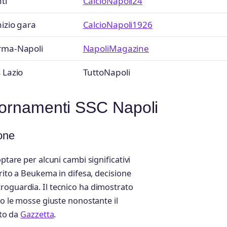
ti
CalcioNapoli24
nizio gara
CalcioNapoli1926
arma-Napoli
NapoliMagazine
 Lazio
TuttoNapoli
giornamenti SSC Napoli
ione
ptare per alcuni cambi significativi
erito a Beukema in difesa, decisione
roguardia. Il tecnico ha dimostrato
do le mosse giuste nonostante il
ato da
Gazzetta
.