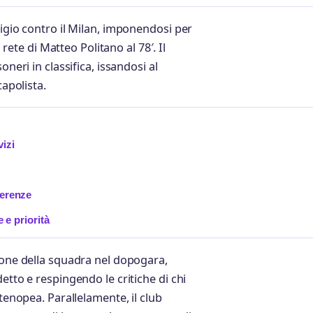
tigio contro il Milan, imponendosi per
 rete di Matteo Politano al 78′. Il
neri in classifica, issandosi al
capolista.
vizi
ferenze
e e priorità
ione della squadra nel dopogara,
etto e respingendo le critiche di chi
rtenopea. Parallelamente, il club