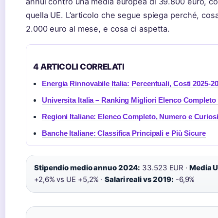
annui contro una media europea di 39.800 euro, con
quella UE. L’articolo che segue spiega perché, cos
2.000 euro al mese, e cosa ci aspetta.
4 ARTICOLI CORRELATI
Energia Rinnovabile Italia: Percentuali, Costi 2025-2
Universita Italia – Ranking Migliori Elenco Completo
Regioni Italiane: Elenco Completo, Numero e Curiosi
Banche Italiane: Classifica Principali e Più Sicure
Stipendio medio annuo 2024:
33.523 EUR ·
Media U
+2,6% vs UE +5,2% ·
Salari reali vs 2019:
-6,9%