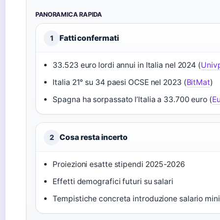
PANORAMICA RAPIDA
Fatti confermati
1
33.523 euro lordi annui in Italia nel 2024 (
Univ
Italia 21° su 34 paesi OCSE nel 2023 (
BitMat
)
Spagna ha sorpassato l’Italia a 33.700 euro (
E
Cosa resta incerto
2
Proiezioni esatte stipendi 2025-2026
Effetti demografici futuri su salari
Tempistiche concreta introduzione salario min