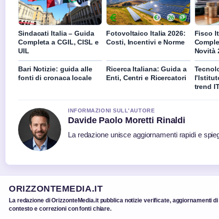
Sindacati Italia – Guida
Fotovoltaico Italia 2026:
Fisco I
Completa a CGIL, CISL e
Costi, Incentivi e Norme
Comple
UIL
Novità 
Bari Notizie: guida alle
Ricerca Italiana: Guida a
Tecnolo
fonti di cronaca locale
Enti, Centri e Ricercatori
l’Istitu
trend I
INFORMAZIONI SULL'AUTORE
Davide Paolo Moretti Rinaldi
La redazione unisce aggiornamenti rapidi e spieg
ORIZZONTEMEDIA.IT
La redazione di OrizzonteMedia.it pubblica notizie verificate, aggiornamenti di
contesto e correzioni con fonti chiare.