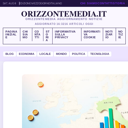
SAT, AUG 8
EDIZIONE MEZZOGIORNO
ITALIANO
CHI SIAMO
CONTATTI
STORIA
ORIZZONTEMEDIA.IT
ORIZZONTEMEDIA AGGIORNAMENTO NOTIZIE
AGGIORNATO 16:32
16 ARTICOLI OGGI
PAGINA
CHI
CO
ST
INFORMATIVA
INFORMATI
NOTI
NO
INIZIAL
SIA
NTA
O
SULLA
VA
ZIAR
TIZ
E
MO
TTI
RI
PRIVACY
COOKIE
IO
IE
A
BLOG
ECONOMIA
LOCALE
MONDO
POLITICA
TECNOLOGIA