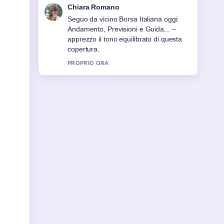
Luca Conti
Contesto utile su PMI italiane: cosa
sono, numeri e agevolazioni. Per
favore continuate ad aggiornare questo
live.
3 MIN FA