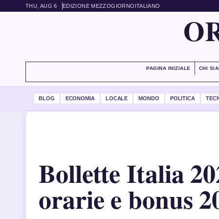
THU, AUG 6
EDIZIONE MEZZOGIORNO
ITALIANO
OR
PAGINA INIZIALE
CHI SI
BLOG
ECONOMIA
LOCALE
MONDO
POLITICA
TEC
Bollette Italia 20
orarie e bonus 2