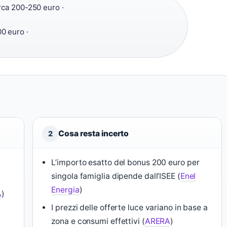
rca 200-250 euro ·
0 euro ·
Cosa resta incerto
2
L’importo esatto del bonus 200 euro per
singola famiglia dipende dall’ISEE (
Enel
Energia
)
A
)
I prezzi delle offerte luce variano in base a
zona e consumi effettivi (
ARERA
)