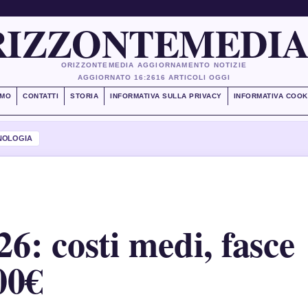
IZZONTEMEDIA
ORIZZONTEMEDIA AGGIORNAMENTO NOTIZIE
AGGIORNATO 16:26
16 ARTICOLI OGGI
AMO
CONTATTI
STORIA
INFORMATIVA SULLA PRIVACY
INFORMATIVA COOK
NOLOGIA
26: costi medi, fasce
00€