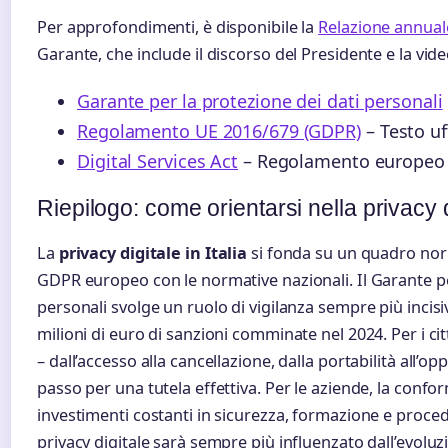
Per approfondimenti, è disponibile la
Relazione annual
Garante, che include il discorso del Presidente e la vid
Garante per la protezione dei dati personali
Regolamento UE 2016/679 (GDPR)
– Testo uf
Digital Services Act
– Regolamento europeo su
Riepilogo: come orientarsi nella privacy di
La
privacy digitale in Italia
si fonda su un quadro norm
GDPR europeo con le normative nazionali. Il Garante pe
personali svolge un ruolo di vigilanza sempre più incis
milioni di euro di sanzioni comminate nel 2024. Per i citt
– dall’accesso alla cancellazione, dalla portabilità all’o
passo per una tutela effettiva. Per le aziende, la confo
investimenti costanti in sicurezza, formazione e procedu
privacy digitale sarà sempre più influenzato dall’evoluzio