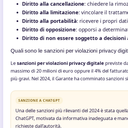
Diritto alla cancellazione
: chiedere la rimo
Diritto alla limitazione
: vincolare il tratt
Diritto alla portabilità
: ricevere i propri da
Diritto di opposizione
: opporsi a determinat
Diritto di non essere soggetto a decision
Quali sono le sanzioni per violazioni privacy digi
Le
sanzioni per violazioni privacy digitale
previste d
massimo di 20 milioni di euro oppure il 4% del fatturat
più gravi. Nel 2024, il Garante ha comminato sanzioni sig
SANZIONE A CHATGPT
Una delle sanzioni più rilevanti del 2024 è stata quella 
ChatGPT, motivata da informativa inadeguata e manc
richieste dall’autorità.