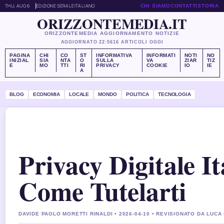
THU, AUG 6
EDIZIONE SERALE
ITALIANO
CHI SIAMO
CONTATTI
STORIA
ORIZZONTEMEDIA.IT
ORIZZONTEMEDIA AGGIORNAMENTO NOTIZIE
AGGIORNATO 22:56
16 ARTICOLI OGGI
PAGINA
CHI
CO
ST
INFORMATIVA
INFORMATI
NOTI
NO
INIZIAL
SIA
NTA
O
SULLA
VA
ZIAR
TIZ
E
MO
TTI
RI
PRIVACY
COOKIE
IO
IE
A
BLOG
ECONOMIA
LOCALE
MONDO
POLITICA
TECNOLOGIA
Privacy Digitale It
Come Tutelarti
DAVIDE PAOLO MORETTI RINALDI • 2026-04-10 • REVISIONATO DA LUCA